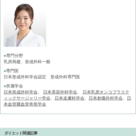
●
専門分野
乳房再建、形成外科一般
●
専門医
日本形成外科学会認定 形成外科専門医
●
所属学会
日本形成外科学会
、
日本美容外科学会
、
日本乳房オンコプラステ
ィックサージャリー学会
、
日本皮膚科学会
、
日本創傷外科学会
、
日
本血管腫血管奇形学会
ダイエット関連記事