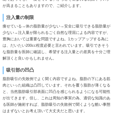
が高まることもありますので、ご紹介します。
注入量の制限
痩せている→体の脂肪量が少ない→安全に吸引できる脂肪量が
少ない→注入量が限られるごく自然な理屈による内容ですが、
豊胸においては重要な問題ですよね。1カップアップする為に
は、だいたい200cc程度必要と言われています。吸引できそう
な脂肪量を医師に確認し、希望する注入量との差異を十分ご理
解頂くと良いかもしれません。
吸引部の凹凸
脂肪吸引の失敗例でよく聞く内容ですよね。脂肪の下にある筋
肉といった組織は凸凹しています。それを覆う脂肪が薄くなる
と、当然脂肪吸引部表面に凹凸を感じられるようになる可能性
が出てきます。但し、これは周知の事実の為、適切な知識のあ
る医師が施術すれば、脂肪吸引の失敗例で聞くような酷い事態
はまずないとお考え頂いて大丈夫だと思います。