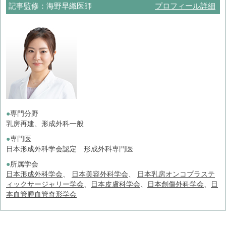
記事監修：海野早織医師
プロフィール詳細
●
専門分野
乳房再建、形成外科一般
●
専門医
日本形成外科学会認定 形成外科専門医
●
所属学会
日本形成外科学会
、
日本美容外科学会
、
日本乳房オンコプラステ
ィックサージャリー学会
、
日本皮膚科学会
、
日本創傷外科学会
、
日
本血管腫血管奇形学会