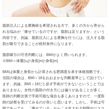
脂肪注入による豊胸術を希望される方で、多くの方から寄せら
れる悩みが「痩せているのですが、脂肪は足りますか」という
内容です。勿論、脂肪注入による豊胸を行うには、注入する脂
肪が吸引できることが絶対条件になります。
脂肪吸引の可否判断には、BMIがよく用いられます。
※BMI＝体重[㎏]÷身長[m]÷身長[m]
BMIは体重と身長から計算される肥満度を表す体格指数です。
当院の場合は、BMI＞18をおおまかな判断基準として設けてい
ます。勿論、BMI＜18だと必ず手術ができないということでは
ありません。女性の脂肪の付き方には偏りがあることが多く、
医師の判断次第で手術可能な場合も多くありますので、一度医
師の診察を受けてみるのが良いと思います。しかし、手術は可
能であっても、「痩せている」からこそ生まれる制限やリスク